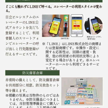
どこにも触れずにLINEで呼べる。エレベーターの利用スタイルが変わ
る。
日立ビルシステムのエ
レベーターのLINE公
式アカウントを友だち
登録することで、利用
者個人のスマートフォ
ンでエレベーターの呼
※「LINE」はLINE株式会社の商標ま
たは登録商標です。※操作・設定に
び出しと行先階登録が
関する応答性は、回線の速度・負
行えるサービスです。
荷、他の利用者の利用状況等により
変化する場合があります。※エレベ
ーターホールから利用できるサービ
スです。
防災備蓄倉庫
非常時の備えとして、防災備蓄倉庫
を共用部分に用意。防災救急セット
等を備えます。
※掲載の写真は当物件のものではあ
りません。※防災備品につきまし
ては、当初管理準備金にて購入い
たします。また、ご入居後の補