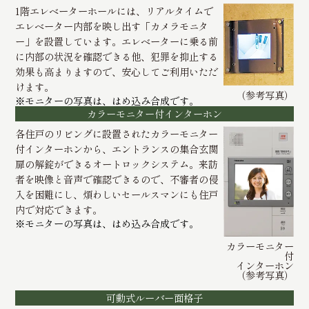
1階エレベーターホールには、リアルタイムで
エレベーター内部を映し出す「カメラモニタ
ー」を設置しています。エレベーターに乗る前
に内部の状況を確認できる他、犯罪を抑止する
効果も高まりますので、安心してご利用いただ
けます。
（参考写真）
※モニターの写真は、はめ込み合成です。
カラーモニター付インターホン
各住戸のリビングに設置されたカラーモニター
付インターホンから、エントランスの集合玄関
扉の解錠ができるオートロックシステム。来訪
者を映像と音声で確認できるので、不審者の侵
入を困難にし、煩わしいセールスマンにも住戸
内で対応できます。
※モニターの写真は、はめ込み合成です。
カラーモニター
付
インターホン
（参考写真）
可動式ルーバー面格子