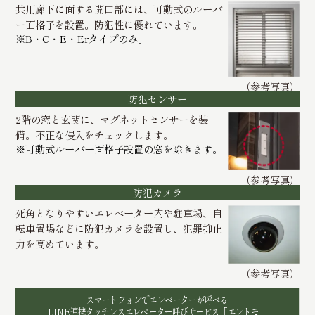
共用廊下に面する開口部には、可動式のルーバ
ー面格子を設置。防犯性に優れています。
※B・C・E・Erタイプのみ。
（参考写真）
防犯センサー
2階の窓と玄関に、マグネットセンサーを装
備。不正な侵入をチェックします。
※可動式ルーバー面格子設置の窓を除きます。
（参考写真）
防犯カメラ
死角となりやすいエレベーター内や駐車場、自
転車置場などに防犯カメラを設置し、犯罪抑止
力を高めています。
（参考写真）
スマートフォンでエレベーターが呼べる
LINE連携タッチレスエレベーター呼びサービス「エレトモ」